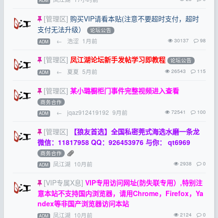
ADM
[管理区]
购买VIP请看本贴(注意不要超时支付，超时
支付无法升级）
论坛公告
←
浩涩
1月前
30137
98
ADM
[管理区]
凤江湖论坛新手发帖学习即教程
论坛公告
←
夏夏
5月前
26543
115
ADM
[管理区]
某小璐橱柜门事件完整视频进入查看
商务合作
←
jqaz912419192
9月前
72541
100
ADM
[管理区]
【狼友首选】全国私密莞式海选水磨一条龙
微信：11817958 QQ：926453976 与你： qt6969
商务合作
凤江湖
10月前
2938
0
ADM
[VIP专属X息]
VIP专用访问网址(防失联专用）,特别注
意本站不支持国内浏览器，请用Chrome，Firefox，Ya
ndex等非国产浏览器访问本站
凤江湖
10月前
2124
0
ADM