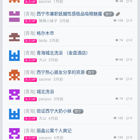
saomei
1月前
48
0
永.久VIP
[青海]
西宁市兼职妩媚性感极品吸精魅魔
西宁
琳琳小妹子
2月前
109
0
永.久VIP
[青海]
格尔木市
taida
2月前
74
0
永.久VIP
[青海]
青海城北洗浴 （金盘酒店）
大JJ
3月前
69
0
永.久VIP
[青海]
西宁热心狼友分享的资源
西宁
saomei
3月前
96
0
永.久VIP
[青海]
城北洗浴
paoyou
3月前
74
0
永.久VIP
[青海]
验证西宁大奶小妹
西宁
大JJ
4月前
122
0
永.久VIP
[青海]
丽晶公寓个人爽记
paoyou
4月前
130
0
永.久VIP