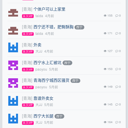
[青海]
个体户可以上家里
taida
4月前
155
0
永.久VIP
[青海]
西宁还不错，肥臀酥胸
西宁
taida
4月前
171
0
永.久VIP
[青海]
外卖
大JJ
4月前
127
0
永.久VIP
[青海]
西宁水上汇被坑
西宁
paoyou
5月前
153
0
永.久VIP
[青海]
青海西宁城西区骚货
西宁
paoyou
5月前
149
0
永.久VIP
[青海]
靠谱外卖女
大JJ
5月前
145
0
永.久VIP
[青海]
西宁大长腿
西宁
大JJ
5月前
164
0
永.久VIP