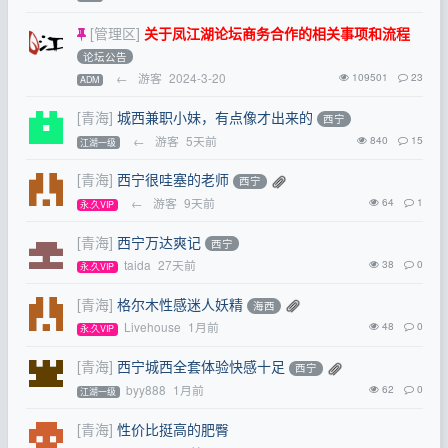
[管理区]
关于凤江湖论坛商务合作的相关事项和流程
论坛公告
←
游客
2024-3-20
109501
23
ADM
[青海]
城西兼职小妹，有点像才出来的
西宁
←
游客
5天前
840
15
江湖一级
[青海]
西宁很哇塞的老师
西宁
←
游客
9天前
64
1
永.久VIP
[青海]
西宁万达爽记
西宁
taida
27天前
38
0
永.久VIP
[青海]
格尔木性感迷人妖精
海西
Livehouse
1月前
48
0
永.久VIP
[青海]
西宁城西全套体验快感十足
西宁
byy888
1月前
62
0
江湖一级
[青海]
性价比挺高的肥臀