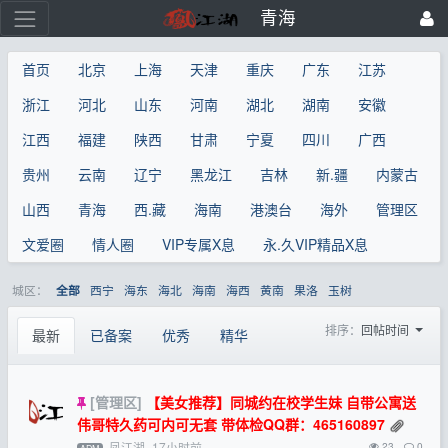
青海
首页
北京
上海
天津
重庆
广东
江苏
浙江
河北
山东
河南
湖北
湖南
安徽
江西
福建
陕西
甘肃
宁夏
四川
广西
贵州
云南
辽宁
黑龙江
吉林
新.疆
内蒙古
山西
青海
西.藏
海南
港澳台
海外
管理区
文爱圈
情人圈
VIP专属X息
永.久VIP精品X息
城区：
西宁
海东
海北
海南
海西
黄南
果洛
玉树
全部
排序：
回帖时间
最新
已备案
优秀
精华
[管理区]
【美女推荐】同城约在校学生妹 自带公寓送
伟哥特久药可内可无套 带体检QQ群：465160897
凤江湖
17小时前
23
0