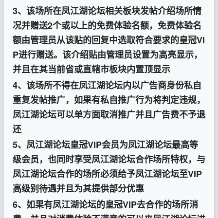
3、该场所在
凤江湖
论坛相关板块发帖介绍场所情
况并赠送2个或以上的免费体验名额，免费体验名
额由管理员从该贴的回复中选取符合要求的皇冠VI
P进行赠送。该介绍贴由管理员设置为高亮显示，
并且在其当前省或直辖市板块内置顶显示
4、该场所不得在
凤江湖
论坛内以广告商身份私自
重复发帖推广，如果有私自推广行为将判定违规，
凤江湖
论坛可以单方面取消推广并且广告费不予退
还
5、
凤江湖
论坛皇冠VIP会员为
凤江湖
论坛最高等
级会员，也同时享受
凤江湖
论坛合作场所特权，与
凤江湖
论坛合作的场所必须给予
凤江湖
论坛至VIP
高级别待遇并且为其提供部分优惠
6、如果有
凤江湖
论坛的皇冠VIP去合作的场所消