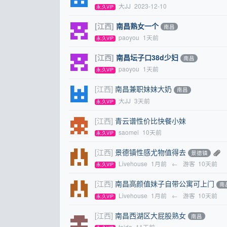
大JJ
2023-12-10
永.久VIP
[江西]
南昌熟女一个
南昌
paoyou
1天前
永.久VIP
[江西]
南昌坛子口38d少妇
南昌
paoyou
1天前
永.久VIP
[江西]
南昌兼职妹妹大奶
南昌
大JJ
3天前
永.久VIP
[江西]
青云谱性价比快餐小妹
saomei
10天前
永.久VIP
[江西]
景德镇性感尤物值得去
景德镇
Livehouse
1月前
←
游客
10天前
永.久VIP
[江西]
南昌高颜值妹子自带公寓可上门
南
Livehouse
1月前
←
游客
10天前
永.久VIP
[江西]
南昌西湖区大屁股熟女
南昌
taida
11天前