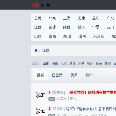
首页
北京
上海
天津
重庆
广东
江西
福建
陕西
甘肃
宁夏
四川
山西
青海
西.藏
海南
港澳台
海
江西
城区：
南昌
九江
鹰潭
萍乡
赣州
新余
吉安
全部
最新
已备案
优秀
精华
[管理区]
【美女推荐】同城约在校学生妹 
凤江湖
2天前
ADM
[管理区]
购买VIP请看本贴(注意不要
凤江湖
2021-1-27
←
浩涩
1月前
ADM