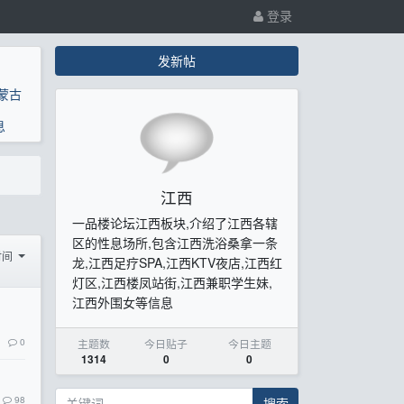
登录
发新帖
蒙古
息
江西
一品楼论坛江西板块,介绍了江西各辖
区的性息场所,包含江西洗浴桑拿一条
时间
龙,江西足疗SPA,江西KTV夜店,江西红
灯区,江西楼凤站街,江西兼职学生妹,
江西外围女等信息
0
主题数
今日贴子
今日主题
1314
0
0
98
搜索