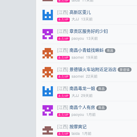
永.久VIP
[江西]
高新区雯儿
大JJ
13天前
永.久VIP
[江西]
章贡区服务好的少妇
paoyou
13天前
永.久VIP
[江西]
南昌小青蛙找蝌蚪
南昌
saomei
19天前
永.久VIP
[江西]
景德镇火车站附近足浴店
景德镇
saomei
22天前
永.久VIP
[江西]
南昌毒龙一姐
南昌
大JJ
29天前
永.久VIP
[江西]
南昌个人有房
南昌
paoyou
1月前
永.久VIP
[江西]
按摩爽记
taida
1月前
永.久VIP