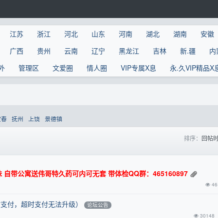
江苏
浙江
河北
山东
河南
湖北
湖南
安徽
广西
贵州
云南
辽宁
黑龙江
吉林
新.疆
内
外
管理区
文爱圈
情人圈
VIP专属X息
永.久VIP精品X
宜春
抚州
上饶
景德镇
排序：
回帖
自带公寓送伟哥特久药可内可无套 带体检QQ群：465160897
46
超时支付，超时支付无法升级）
论坛公告
30148