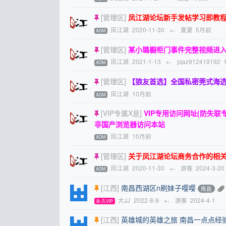
[管理区]
凤江湖论坛新手发帖学习即教
凤江湖
2020-11-30
←
夏夏
5月前
ADM
[管理区]
某小璐橱柜门事件完整视频进
凤江湖
2021-1-13
←
jqaz912419192
ADM
[管理区]
【狼友首选】全国私密莞式海选水磨一条
凤江湖
10月前
ADM
[VIP专属X息]
VIP专用访问网址(防失联专
非国产浏览器访问本站
凤江湖
10月前
ADM
[管理区]
关于凤江湖论坛商务合作的相
凤江湖
2020-11-30
←
游客
2024-3-20
ADM
[江西]
南昌西湖区n刷妹子嘤嘤
南昌
大JJ
2022-8-9
←
游客
2024-4-1
永.久VIP
[江西]
英雄城的英雄之旅 南昌一点点经