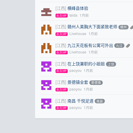
[江西]
横峰县体验
taida
1月前
永.久VIP
[江西]
赣州人美胸大下面紧致老师
赣州
Livehouse
1月前
永.久VIP
[江西]
九江天花板有公寓可外出
九江
Livehouse
1月前
永.久VIP
[江西]
在上饶兼职的小姐姐
上饶
paoyou
1月前
永.久VIP
[江西]
景德镇全套
景德镇
paoyou
1月前
永.久VIP
[江西]
南昌 千悦足道
南昌
paoyou
1月前
永.久VIP