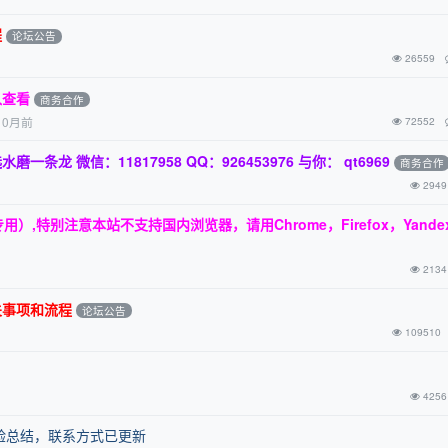
程
论坛公告
26559
入查看
商务合作
10月前
72552
龙 微信：11817958 QQ：926453976 与你： qt6969
商务合作
2949
用）,特别注意本站不支持国内浏览器，请用Chrome，Firefox，Yande
2134
关事项和流程
论坛公告
109510
4256
验总结，联系方式已更新